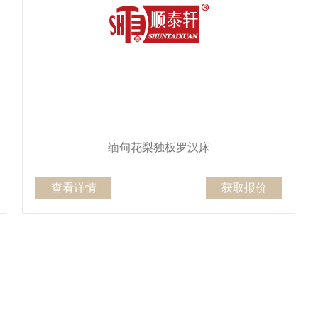
缅甸花梨独板罗汉床
查看详情
获取报价