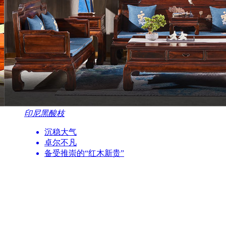
印尼黑酸枝
沉稳大气
卓尔不凡
备受推崇的“红木新贵”