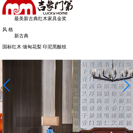
最美新古典红木家具金奖
风 格
新古典
国标红木 缅甸花梨 印尼黑酸枝