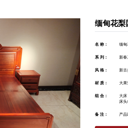
缅甸花梨
名 称：
缅甸
系 列：
新春
风 格：
新古
材 质：
大果
组 合：
大床：
床头柜
备 注：
产品